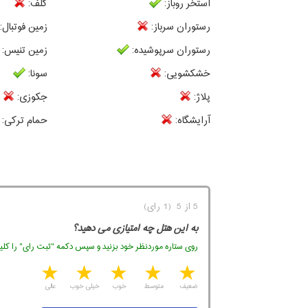
استخر روباز:
گلف:
رستوران سرباز:
زمین فوتبال:
رستوران سرپوشیده:
زمین تنیس:
خشکشویی:
سونا:
پلاژ:
جکوزی:
آرایشگاه:
حمام ترکی:
5 از 5 (1 رای)
به این هتل چه امتیازی می دهید؟
روی ستاره موردنظر خود بزنید و سپس دکمه "ثبت رای" را کلیک
5 stars
4 stars
3 stars
2 stars
1 star
ضعیف
متوسط
خوب
خیلی خوب
عالی