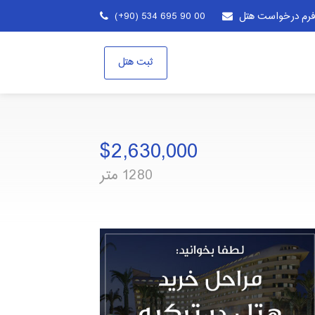
فرم درخواست هتل
(+90) 534 695 90 00
ثبت هتل
$2,630,000
1280 متر