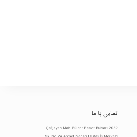
تماس با ما
Çağlayan Mah. Bülent Ecevit Bulvarı 2032
Sk. No 24 Ahmet Necati Ulutaş İş Merkezi